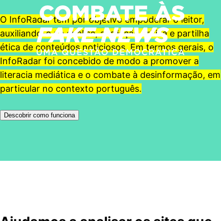
O InfoRadar tem por objetivo empoderar o leitor,
auxiliando-o na análise, avaliação crítica e partilha
ética de conteúdos noticiosos. Em termos gerais, o
InfoRadar foi concebido de modo a promover a
literacia mediática e o combate à desinformação, em
particular no contexto português.
Descobrir como funciona